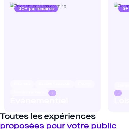
30+ partenaires
5+
Billetterie
Gestion bénévole
Ecocup
Distri
Distributeur bière
+
+
Événementiel
Loi
Toutes les expériences
proposées pour votre public