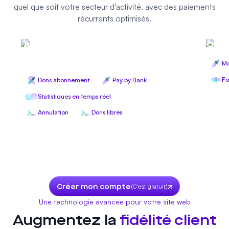
quel que soit votre secteur d'activité, avec des paiements
récurrents optimisés.
Associations &
Saa
Clubs
M
Fo
Dons abonnement
Pay by Bank
Statistiques en temps réel
Annulation
Dons libres
Créer mon compte
(C'est gratuit)
Une technologie avancée pour votre site web
Augmentez la
fidélité client