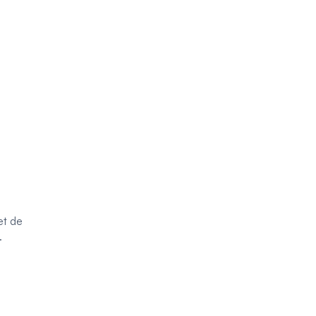
et de
.