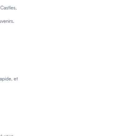
 Castles,
venirs.
apide, et