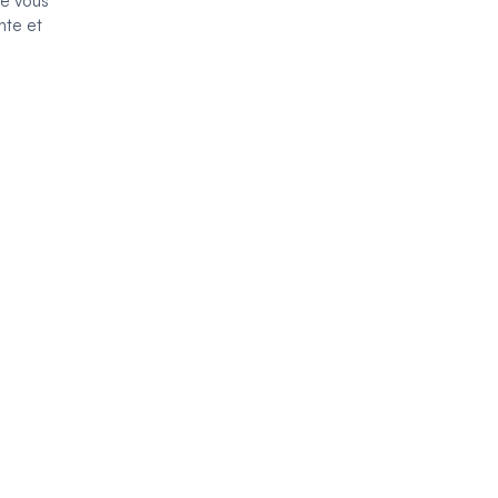
té vous
nte et