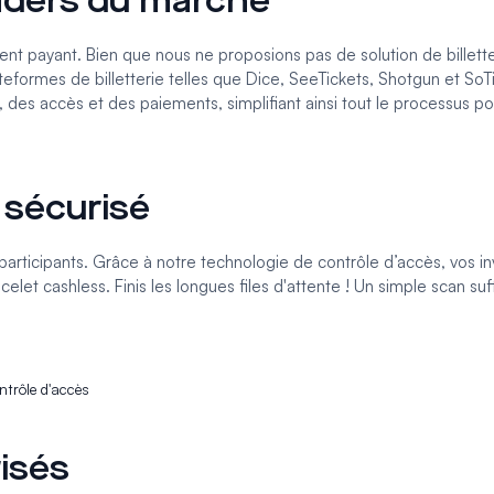
leaders du marché
ent payant. Bien que nous ne proposions pas de solution de billette
teformes de billetterie telles que
Dice
,
SeeTickets
,
Shotgun
et
SoT
, des accès et des paiements, simplifiant ainsi tout le processus p
 sécurisé
s participants. Grâce à notre technologie de
contrôle d’accès
, vos in
et cashless. Finis les longues files d'attente ! Un simple scan suff
ntrôle d'accès
risés