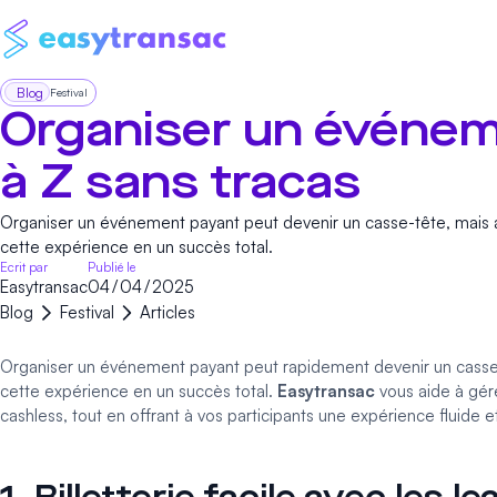
Blog
Festival
Organiser un événem
à Z sans tracas
Organiser un événement payant peut devenir un casse-tête, mais 
cette expérience en un succès total.
Ecrit par
Publié le
Easytransac
04
/
04
/
2025
Blog
Festival
Articles
Organiser un événement payant peut rapidement devenir un casse-t
cette expérience en un succès total.
Easytransac
vous aide à gére
cashless
, tout en offrant à vos participants une expérience fluide e