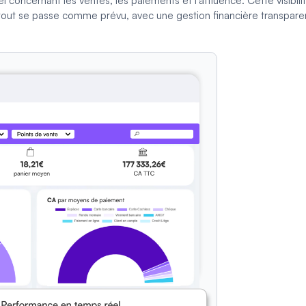
oncernant les ventes, les paiements et l'affluence. Cette visibili
tout se passe comme prévu, avec une gestion financière transpare