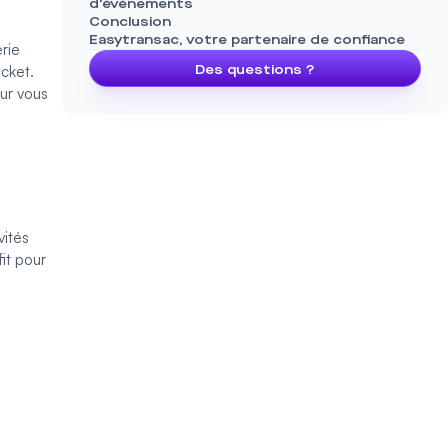
d'événements
Conclusion
Easytransac, votre partenaire de confiance
rie
icket
.
Des questions ?
our vous
vités
it pour